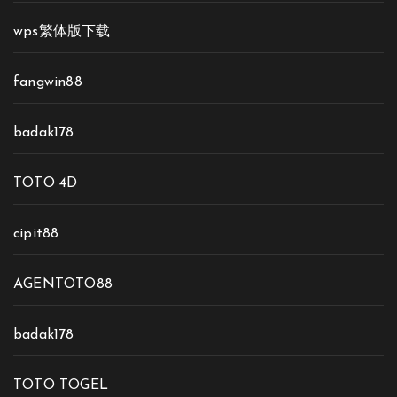
wps繁体版下载
fangwin88
badak178
TOTO 4D
cipit88
AGENTOTO88
badak178
TOTO TOGEL