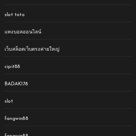
slot toto
แทงบอลออนไลน์
เว็บสล็อตเว็บตรงค่ายใหญ่
cipit88
BADAK178
slot
fangwin88