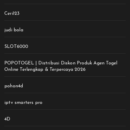
Ceri123
judi bola
SLOT6000
POPOTOGEL | Distribusi Diskon Produk Agen Togel
Online Terlengkap & Terpercaya 2026
pohon4d
iptv smarters pro
4D