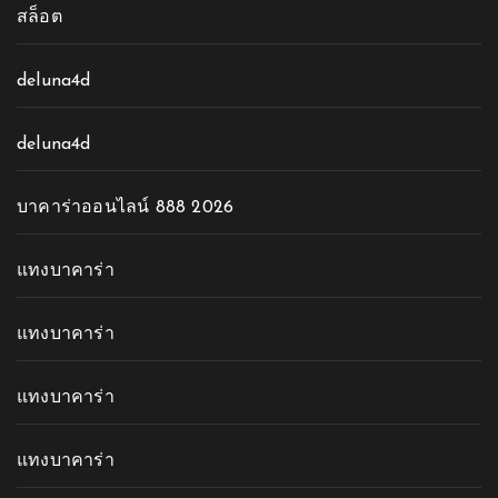
สล็อต
deluna4d
deluna4d
บาคาร่าออนไลน์ 888 2026
แทงบาคาร่า
แทงบาคาร่า
แทงบาคาร่า
แทงบาคาร่า