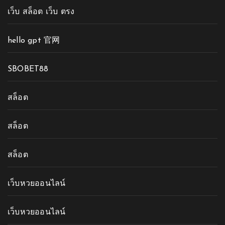
เว็บ สล็อต เว็บ ตรง
hello gpt 官网
SBOBET88
สล็อต
สล็อต
สล็อต
เว็บหวยออนไลน์
เว็บหวยออนไลน์