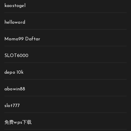
kaostogel
helloword
Momo99 Daftar
SLOT6000
depo 10k
abowin88
slot777
免费wps下载