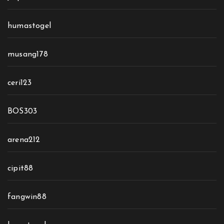
humastogel
musang178
ceri123
BOS303
arena212
cipit88
fangwin88