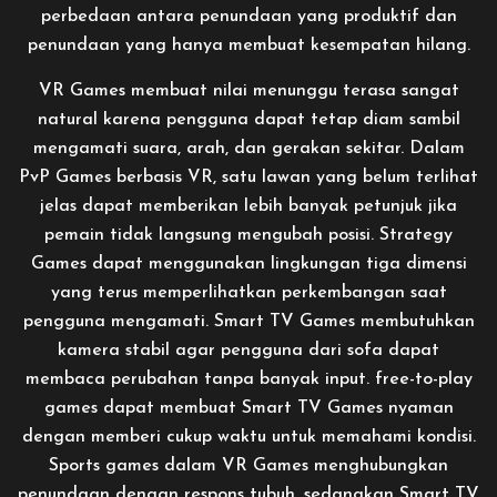
perbedaan antara penundaan yang produktif dan
penundaan yang hanya membuat kesempatan hilang.
VR Games membuat nilai menunggu terasa sangat
natural karena pengguna dapat tetap diam sambil
mengamati suara, arah, dan gerakan sekitar. Dalam
PvP Games berbasis VR, satu lawan yang belum terlihat
jelas dapat memberikan lebih banyak petunjuk jika
pemain tidak langsung mengubah posisi. Strategy
Games dapat menggunakan lingkungan tiga dimensi
yang terus memperlihatkan perkembangan saat
pengguna mengamati. Smart TV Games membutuhkan
kamera stabil agar pengguna dari sofa dapat
membaca perubahan tanpa banyak input. free-to-play
games dapat membuat Smart TV Games nyaman
dengan memberi cukup waktu untuk memahami kondisi.
Sports games dalam VR Games menghubungkan
penundaan dengan respons tubuh, sedangkan Smart TV