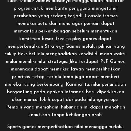
kuat. Mobile Games biasanya menggunakan indikator
progres untuk membantu pengguna mengetahui
perubahan yang sedang terjadi. Console Games
memakai peta dan menu agar pemain dapat
memantau perkembangan sebelum menentukan
komitmen besar. free-to-play games dapat
memperkenalkan Strategy Games melalui pilihan yang
cukup fleksibel lalu menghadirkan kondisi di mana waktu
mulai memiliki nilai strategis. Jika terdapat PvP Games,
menunggu dapat memaksa lawan memperlihatkan
prioritas, tetapi terlalu lama juga dapat memberi
mereka ruang berkembang. Karena itu, nilai penundaan
bergantung pada apakah informasi baru diperkirakan
akan muncul lebih cepat daripada hilangnya opsi.
Pemain yang memahami hubungan ini dapat menahan
keputusan tanpa kehilangan arah.
Sports games memperlihatkan nilai menunggu melalui