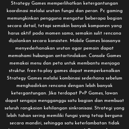
Strategy Games memperlihatkan ketergantungan
koordinasi melalui urutan fungsi dan peran. Pc gaming
memungkinkan pengguna mengatur beberapa bagian
secara detail, tetapi semakin banyak komponen yang
harus aktif pada momen sama, semakin sulit rencana
dijalankan secara konsisten. Mobile Games biasanya
menyederhanakan urutan agar pemain dapat
memahami hubungan antartindakan. Console Games
memakai menu dan peta untuk membantu menjaga
struktur. free-to-play games dapat memperkenalkan
Strategy Games melalui kombinasi sederhana sebelum
menghadirkan rencana dengan lebih banyak
ketergantungan. Jika terdapat PvP Games, lawan
dapat sengaja mengganggu satu bagian dan membuat
seluruh rangkaian kehilangan sinkronisasi. Strategi yang
lebih tahan sering memiliki fungsi yang tetap berguna
secara mandiri, sehingga satu keterlambatan tidak