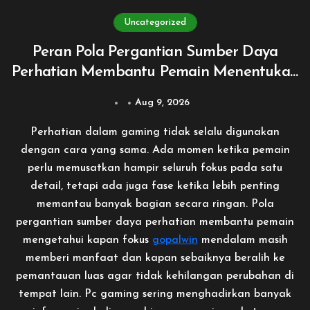
Uncategorized
Peran Pola Pergantian Sumber Daya
Perhatian Membantu Pemain Menentukan
Kapan Fokus Mendalam Harus Diganti
Aug 9, 2026
dengan Pemantauan Luas
Perhatian dalam gaming tidak selalu digunakan
dengan cara yang sama. Ada momen ketika pemain
perlu memusatkan hampir seluruh fokus pada satu
detail, tetapi ada juga fase ketika lebih penting
memantau banyak bagian secara ringan. Pola
pergantian sumber daya perhatian membantu pemain
mengetahui kapan fokus
gopalwin
mendalam masih
memberi manfaat dan kapan sebaiknya beralih ke
pemantauan luas agar tidak kehilangan perubahan di
tempat lain. Pc gaming sering menghadirkan banyak