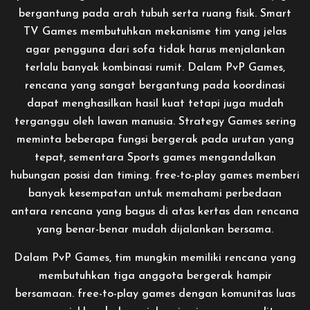
bergantung pada arah tubuh serta ruang fisik. Smart
TV Games membutuhkan mekanisme tim yang jelas
agar pengguna dari sofa tidak harus menjalankan
terlalu banyak kombinasi rumit. Dalam PvP Games,
rencana yang sangat bergantung pada koordinasi
dapat menghasilkan hasil kuat tetapi juga mudah
terganggu oleh lawan manusia. Strategy Games sering
meminta beberapa fungsi bergerak pada urutan yang
tepat, sementara Sports games mengandalkan
hubungan posisi dan timing. free-to-play games memberi
banyak kesempatan untuk memahami perbedaan
antara rencana yang bagus di atas kertas dan rencana
yang benar-benar mudah dijalankan bersama.
Dalam PvP Games, tim mungkin memiliki rencana yang
membutuhkan tiga anggota bergerak hampir
bersamaan. free-to-play games dengan komunitas luas