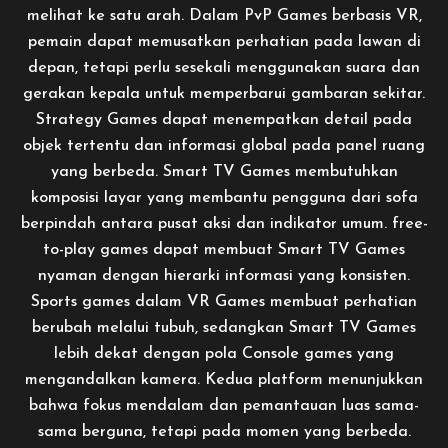
melihat ke satu arah. Dalam PvP Games berbasis VR,
pemain dapat memusatkan perhatian pada lawan di
depan, tetapi perlu sesekali menggunakan suara dan
gerakan kepala untuk memperbarui gambaran sekitar.
Strategy Games dapat menempatkan detail pada
objek tertentu dan informasi global pada panel ruang
yang berbeda. Smart TV Games membutuhkan
komposisi layar yang membantu pengguna dari sofa
berpindah antara pusat aksi dan indikator umum. free-
to-play games dapat membuat Smart TV Games
nyaman dengan hierarki informasi yang konsisten.
Sports games dalam VR Games membuat perhatian
berubah melalui tubuh, sedangkan Smart TV Games
lebih dekat dengan pola Console games yang
mengandalkan kamera. Kedua platform menunjukkan
bahwa fokus mendalam dan pemantauan luas sama-
sama berguna, tetapi pada momen yang berbeda.