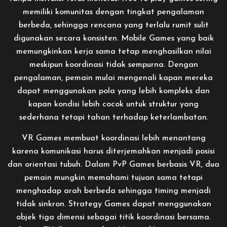
memiliki komunitas dengan tingkat pengalaman
berbeda, sehingga rencana yang terlalu rumit sulit
digunakan secara konsisten. Mobile Games yang baik
memungkinkan kerja sama tetap menghasilkan nilai
meskipun koordinasi tidak sempurna. Dengan
pengalaman, pemain mulai mengenali kapan mereka
dapat menggunakan pola yang lebih kompleks dan
kapan kondisi lebih cocok untuk struktur yang
sederhana tetapi tahan terhadap keterlambatan.
VR Games membuat koordinasi lebih menantang
karena komunikasi harus diterjemahkan menjadi posisi
dan orientasi tubuh. Dalam PvP Games berbasis VR, dua
pemain mungkin memahami tujuan sama tetapi
menghadap arah berbeda sehingga timing menjadi
tidak sinkron. Strategy Games dapat menggunakan
objek tiga dimensi sebagai titik koordinasi bersama.