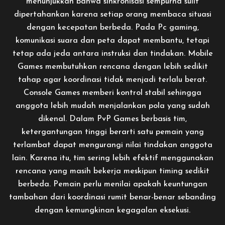
menunjukkan bahwa sinkronisasi sempurna sulit
dipertahankan karena setiap orang membaca situasi
dengan kecepatan berbeda. Pada Pc gaming,
komunikasi suara dan peta dapat membantu, tetapi
tetap ada jeda antara instruksi dan tindakan. Mobile
Games membutuhkan rencana dengan lebih sedikit
tahap agar koordinasi tidak menjadi terlalu berat.
Console Games memberi kontrol stabil sehingga
anggota lebih mudah menjalankan pola yang sudah
dikenal. Dalam PvP Games berbasis tim,
ketergantungan tinggi berarti satu pemain yang
terlambat dapat mengurangi nilai tindakan anggota
lain. Karena itu, tim sering lebih efektif menggunakan
rencana yang masih bekerja meskipun timing sedikit
berbeda. Pemain perlu menilai apakah keuntungan
tambahan dari koordinasi rumit benar-benar sebanding
dengan kemungkinan kegagalan eksekusi.