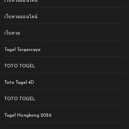
เว็บหวยออนไลน์
เว็บหวยออนไลน์
เว็บหวย
Togel Terpercaya
TOTO TOGEL
Toto Togel 4D
TOTO TOGEL
Togel Hongkong 2026