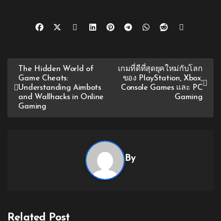
Post
The Hidden World of
เกมที่ดีที่สุดยุคใหม่กับโลก
Game Cheats:
ของ PlayStation, Xbox,
navigation
Understanding Aimbots
Console Games และ PC
and Wallhacks in Online
Gaming
Gaming
By
Related Post