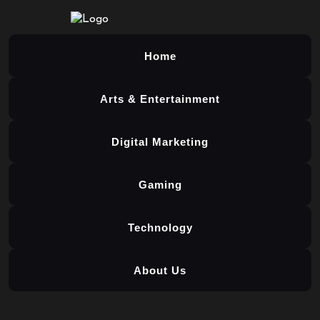
Home
Arts & Entertainment
Digital Marketing
Gaming
Technology
About Us
Skip