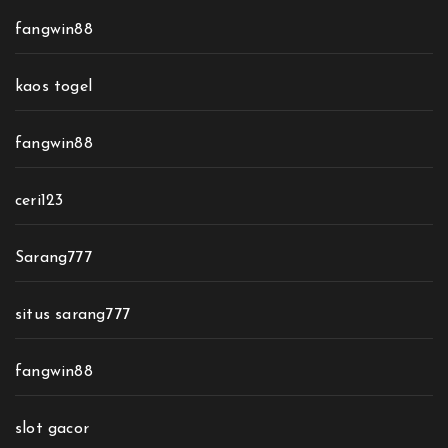
fangwin88
kaos togel
fangwin88
ceri123
Sarang777
situs sarang777
fangwin88
slot gacor