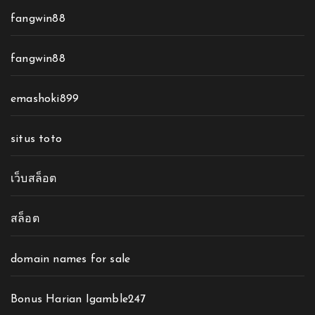
fangwin88
fangwin88
emashoki899
situs toto
เว็บสล็อต
สล็อต
domain names for sale
Bonus Harian Igamble247