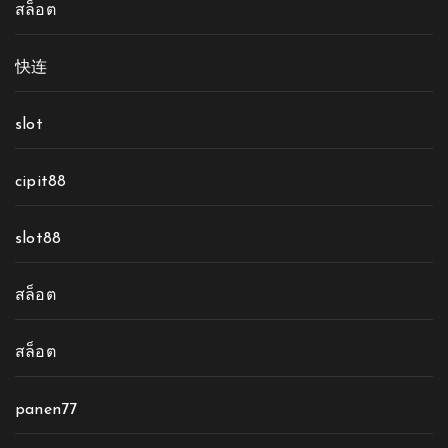
สล็อต
快连
slot
cipit88
slot88
สล็อต
สล็อต
panen77