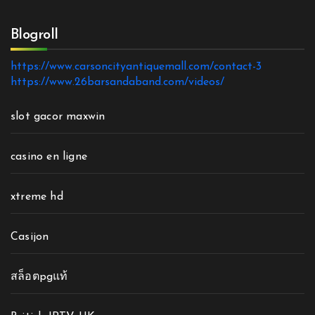
Blogroll
https://www.carsoncityantiquemall.com/contact-3
https://www.26barsandaband.com/videos/
slot gacor maxwin
casino en ligne
xtreme hd
Casijon
สล็อตpgแท้