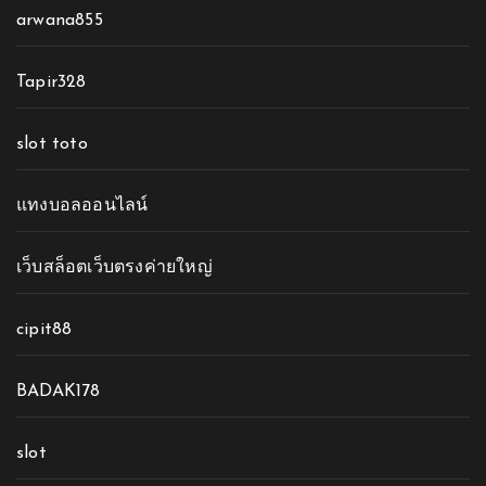
arwana855
Tapir328
slot toto
แทงบอลออนไลน์
เว็บสล็อตเว็บตรงค่ายใหญ่
cipit88
BADAK178
slot