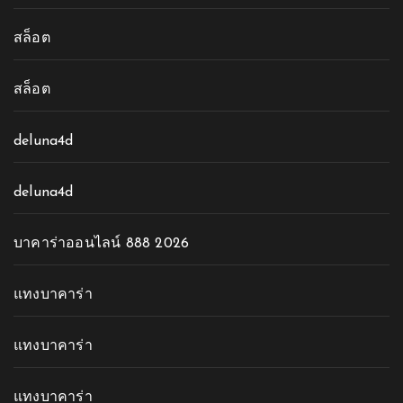
สล็อต
สล็อต
deluna4d
deluna4d
บาคาร่าออนไลน์ 888 2026
แทงบาคาร่า
แทงบาคาร่า
แทงบาคาร่า