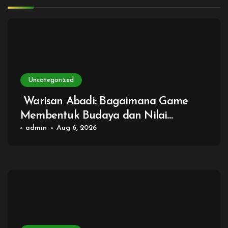
Uncategorized
Warisan Abadi: Bagaimana Game
Membentuk Budaya dan Nilai
Generasi Masa Depan
admin
Aug 6, 2026