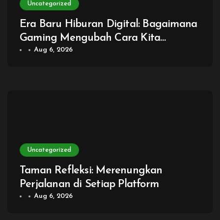
Uncategorized
Era Baru Hiburan Digital: Bagaimana
Gaming Mengubah Cara Kita
Bermain dan Berinteraksi
Aug 6, 2026
Uncategorized
Taman Refleksi: Merenungkan
Perjalanan di Setiap Platform
Aug 6, 2026