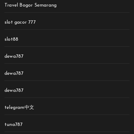
Travel Bogor Semarang
slot gacor 777
slot88
dewa787
dewa787
dewa787
telegram中文
tuna787