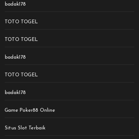
badak178
TOTO TOGEL
TOTO TOGEL
badak178
TOTO TOGEL
badak178
Game Poker88 Online
Situs Slot Terbaik