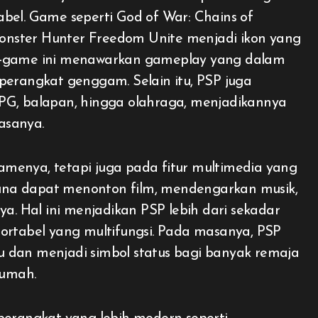
abel. Game seperti God of War: Chains of
 Monster Hunter Freedom Unite menjadi ikon yang
me-game ini menawarkan gameplay yang dalam
perangkat genggam. Selain itu, PSP juga
RPG, balapan, hingga olahraga, menjadikannya
asanya.
menya, tetapi juga pada fitur multimedia yang
una dapat menonton film, mendengarkan musik,
ya. Hal ini menjadikan PSP lebih dari sekadar
portabel yang multifungsi. Pada masanya, PSP
u dan menjadi simbol status bagi banyak remaja
rumah.