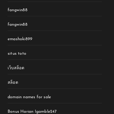
fangwin88
fangwin88
emashoki899
situs toto
เว็บสล็อต
สล็อต
domain names for sale
Bonus Harian Igamble247