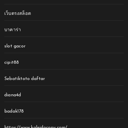
เว็บตรงสล็อต
บาคาร่า
slot gacor
cipit88
Sebatiktoto daftar
diana4d
badak178
https://www.kaleidocopy.com/