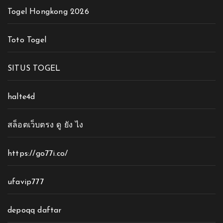
Togel Hongkong 2026
Toto Togel
SITUS TOGEL
halte4d
สล็อตเว็บตรง ดู ยัง ไง
https://go77i.co/
ufavip777
depoqq daftar