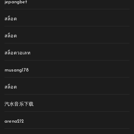
jepangbet
สล็อต
สล็อต
สล็อตวอเลท
musang178
สล็อต
汽水音乐下载
arena212