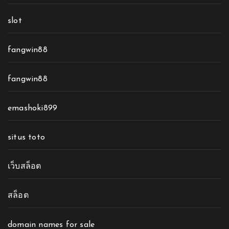
slot
fangwin88
fangwin88
emashoki899
situs toto
เว็บสล็อต
สล็อต
domain names for sale