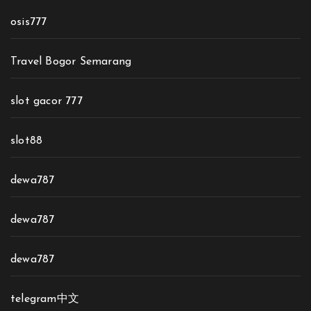
osis777
Travel Bogor Semarang
slot gacor 777
slot88
dewa787
dewa787
dewa787
telegram中文