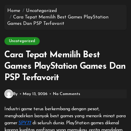
to
content
Home
Uncategorized
Cara Tepat Memilih Best Games PlayStation
Games Dan PSP Terfavorit
Uncategorized
Cara Tepat Memilih Best
Games PlayStation Games Dan
PSP Terfavorit
By
May 13, 2026
No Comments
Industri game terus berkembang dengan pesat,
menghadirkan banyak best games yang menarik minat para
gamer
SPY77
di seluruh dunia. PlayStation games dikenal
karena kualitas grafisnya yang memukau, cerita mendalam,