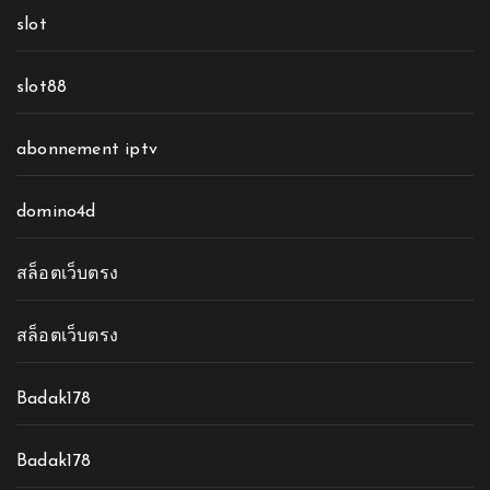
slot
slot88
abonnement iptv
domino4d
สล็อตเว็บตรง
สล็อตเว็บตรง
Badak178
Badak178