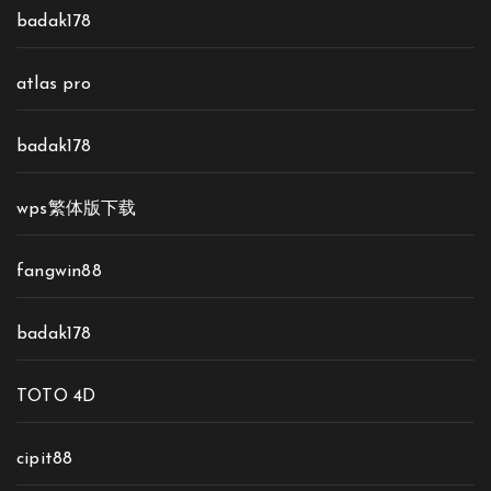
badak178
atlas pro
badak178
wps繁体版下载
fangwin88
badak178
TOTO 4D
cipit88