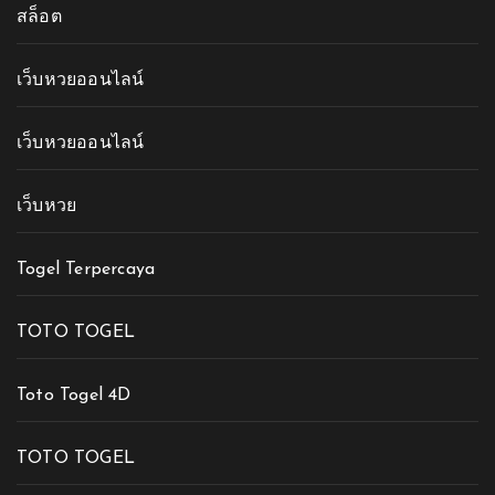
สล็อต
เว็บหวยออนไลน์
เว็บหวยออนไลน์
เว็บหวย
Togel Terpercaya
TOTO TOGEL
Toto Togel 4D
TOTO TOGEL