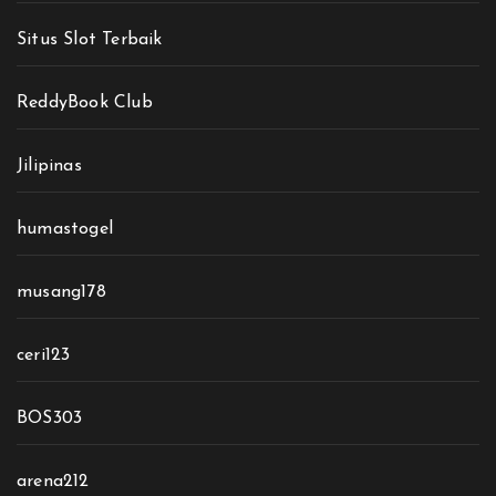
Situs Slot Terbaik
ReddyBook Club
Jilipinas
humastogel
musang178
ceri123
BOS303
arena212