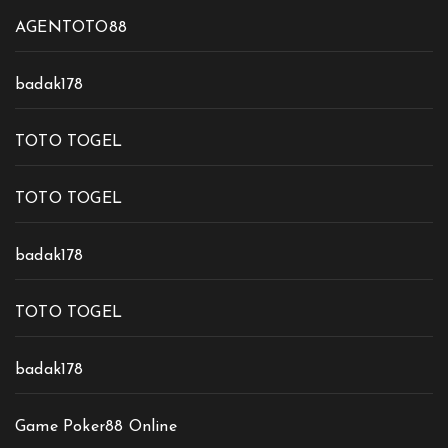
AGENTOTO88
badak178
TOTO TOGEL
TOTO TOGEL
badak178
TOTO TOGEL
badak178
Game Poker88 Online