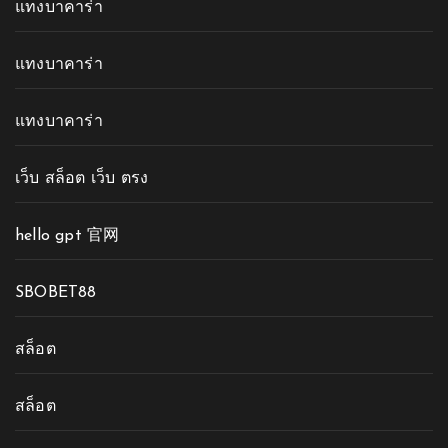
แทงบาคาร่า
แทงบาคาร่า
แทงบาคาร่า
เว็บ สล็อต เว็บ ตรง
hello gpt 官网
SBOBET88
สล็อต
สล็อต