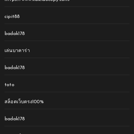
cipit88
badak178
เล่นบาคาร่า
badak178
toto
สล็อตเว็บตรง100%
badak178