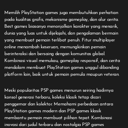
Memilih PlayStation games juga membutuhkan perhatian
pada kualitas grafis, mekanisme gameplay, dan alur cerita.
Best games biasanya menonjolkan karakter yang menarik,
dunia yang luas untuk dijelajahi, dan pengalaman bermain
yang membuat pemain terlibat penuh. Fitur multiplayer
online menambah keseruan, memungkinkan pemain
berinteraksi dan bersaing dengan komunitas global.
Kombinasi visual memukau, gameplay responsif, dan cerita
mendalam membuat PlayStation games unggul dibanding
platform lain, baik untuk pemain pemula maupun veteran.
Meski popularitas PSP games menurun seiring hadirnya
konsol generasi terbaru, koleksi klasik tetap dicari
penggemar dan kolektor. Memahami perbedaan antara
PlayStation games modern dan PSP games klasik
membantu pemain membuat pilihan tepat. Kombinasi
inovasi dari judul terbaru dan nostalgia PSP games