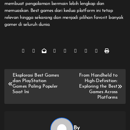
membuat pengalaman bermain lebih lengkap dan
memuaskan. Best games dari kedua platform ini tetap
relevan hingga sekarang dan menjadi pilihan favorit banyak
gamer di seluruh dunia.
Post
Eksplorasi Best Games
From Handheld to
dan PlayStation
High-Definition:
navigation
Games Paling Populer
Exploring the Best
Saat Ini
Games Across
Platforms
By