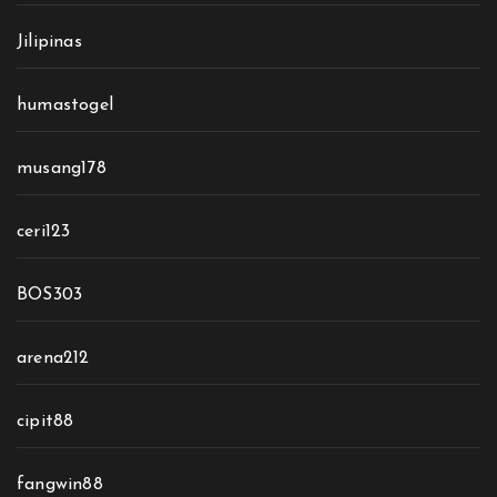
Jilipinas
humastogel
musang178
ceri123
BOS303
arena212
cipit88
fangwin88