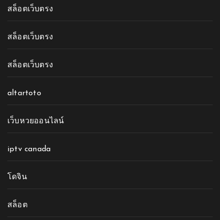
สล็อตเว็บตรง
สล็อตเว็บตรง
สล็อตเว็บตรง
altartoto
เว็บหวยออนไลน์
iptv canada
โดจิน
สล็อต