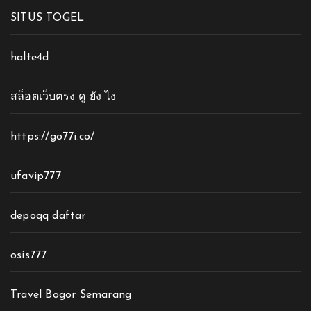
SITUS TOGEL
halte4d
สล็อตเว็บตรง ดู ยัง ไง
https://go77i.co/
ufavip777
depoqq daftar
osis777
Travel Bogor Semarang