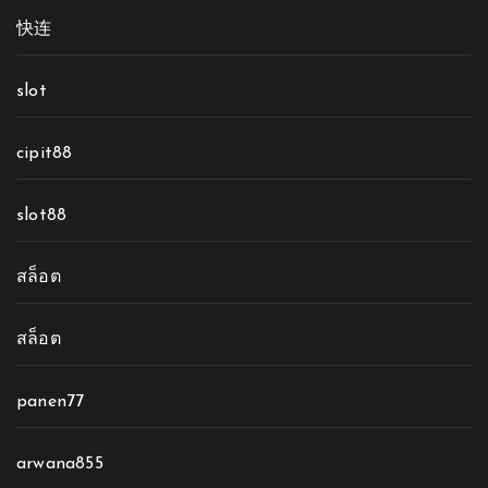
快连
slot
cipit88
slot88
สล็อต
สล็อต
panen77
arwana855