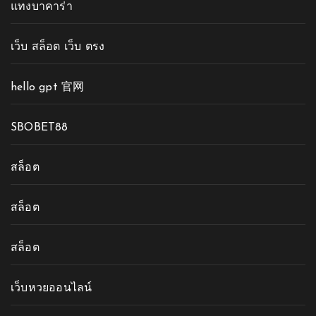
แทงบาคาร่า
เว็บ สล็อต เว็บ ตรง
hello gpt 官网
SBOBET88
สล็อต
สล็อต
สล็อต
เว็บหวยออนไลน์