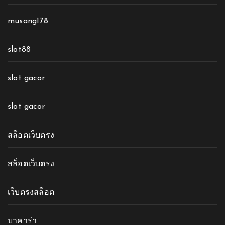
musang178
slot88
slot gacor
slot gacor
สล็อตเว็บตรง
สล็อตเว็บตรง
เว็บตรงสล็อต
บาคาร่า