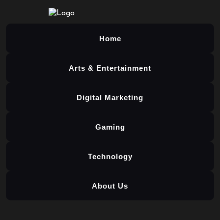
Home
Arts & Entertainment
Digital Marketing
Gaming
Technology
About Us
Skip