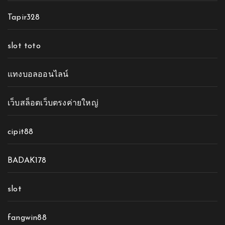
Tapir328
slot toto
แทงบอลออนไลน์
เว็บสล็อตเว็บตรงค่ายใหญ่
cipit88
BADAK178
slot
fangwin88