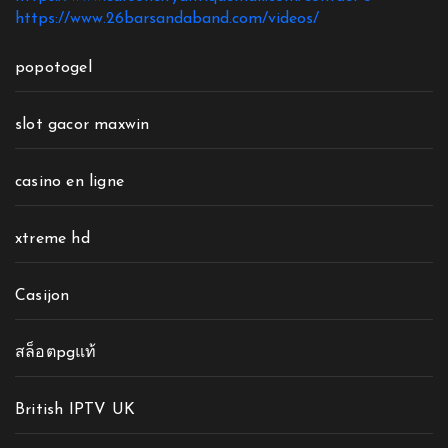
https://www.26barsandaband.com/videos/
popotogel
slot gacor maxwin
casino en ligne
xtreme hd
Casijon
สล็อตpgแท้
British IPTV UK