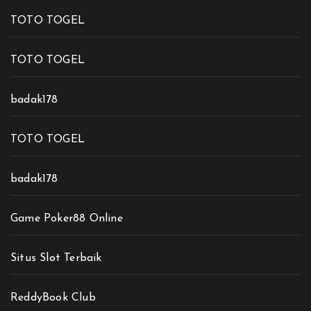
TOTO TOGEL
TOTO TOGEL
badak178
TOTO TOGEL
badak178
Game Poker88 Online
Situs Slot Terbaik
ReddyBook Club