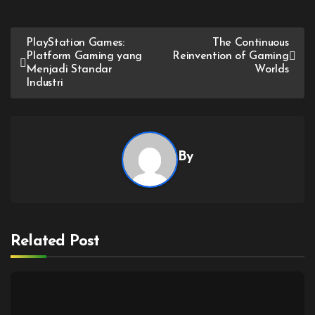
Post
PlayStation Games:
The Continuous
Platform Gaming yang
Reinvention of Gaming
navigation
Menjadi Standar
Worlds
Industri
By
Related Post