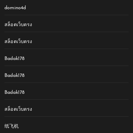
domino4d
สล็อตเว็บตรง
สล็อตเว็บตรง
Badak178
Badak178
Badak178
สล็อตเว็บตรง
纸飞机