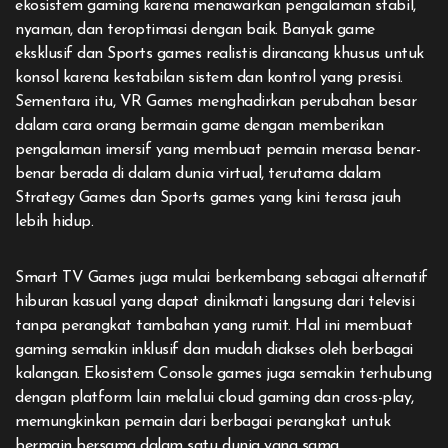
ekosistem gaming karena menawarkan pengalaman stabil,
nyaman, dan teroptimasi dengan baik. Banyak game
eksklusif dan Sports games realistis dirancang khusus untuk
konsol karena kestabilan sistem dan kontrol yang presisi.
Sementara itu, VR Games menghadirkan perubahan besar
dalam cara orang bermain game dengan memberikan
pengalaman imersif yang membuat pemain merasa benar-
benar berada di dalam dunia virtual, terutama dalam
Strategy Games dan Sports games yang kini terasa jauh
lebih hidup.
Smart TV Games juga mulai berkembang sebagai alternatif
hiburan kasual yang dapat dinikmati langsung dari televisi
tanpa perangkat tambahan yang rumit. Hal ini membuat
gaming semakin inklusif dan mudah diakses oleh berbagai
kalangan. Ekosistem Console games juga semakin terhubung
dengan platform lain melalui cloud gaming dan cross-play,
memungkinkan pemain dari berbagai perangkat untuk
bermain bersama dalam satu dunia yang sama.