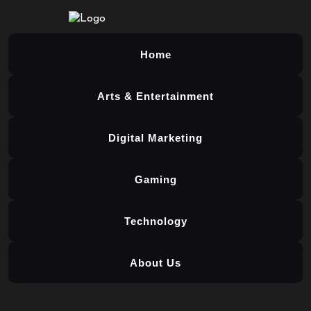
Home
Arts & Entertainment
Digital Marketing
Gaming
Technology
About Us
Skip