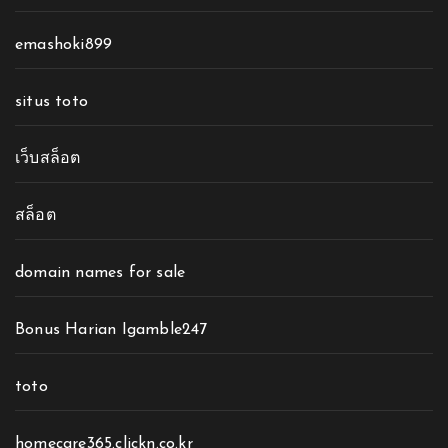
emashoki899
situs toto
เว็บสล็อต
สล็อต
domain names for sale
Bonus Harian Igamble247
toto
homecare365.clickn.co.kr