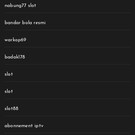
nabung77 slot
bandar bola resmi
warkop69
badak178
slot
slot
slot88
abonnement iptv