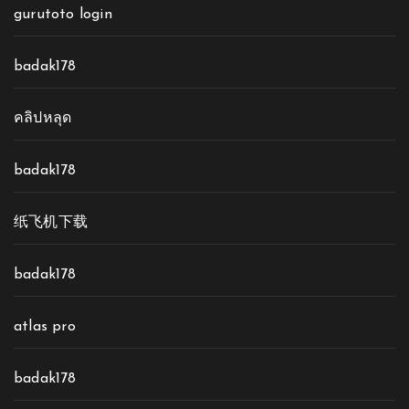
gurutoto login
badak178
คลิปหลุด
badak178
纸飞机下载
badak178
atlas pro
badak178