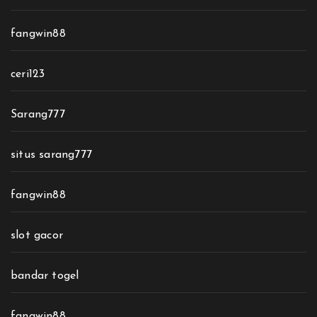
fangwin88
ceri123
Sarang777
situs sarang777
fangwin88
slot gacor
bandar togel
fangwin88