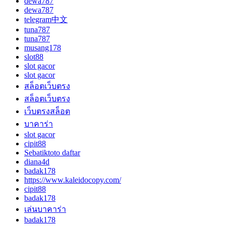
dewa787
dewa787
telegram中文
tuna787
tuna787
musang178
slot88
slot gacor
slot gacor
สล็อตเว็บตรง
สล็อตเว็บตรง
เว็บตรงสล็อต
บาคาร่า
slot gacor
cipit88
Sebatiktoto daftar
diana4d
badak178
https://www.kaleidocopy.com/
cipit88
badak178
เล่นบาคาร่า
badak178