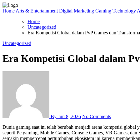
Home
Arts & Entertainment
Digital Marketing
Gaming
Technology
A
Skip
Home
to
Uncategorized
content
Era Kompetisi Global dalam PvP Games dan Transforma
Uncategorized
Era Kompetisi Global dalam P
By
Jun 8, 2026
No Comments
Dunia gaming saat ini telah berubah menjadi arena kompetisi global
seperti Pc gaming, Mobile Games, Console Games, VR Games, dan Smar
semakin mempercepat pertumbuhan ekosistem ini karena memberikan 