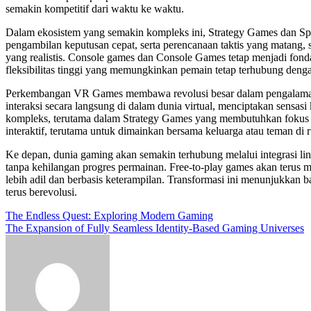
semakin kompetitif dari waktu ke waktu.
Dalam ekosistem yang semakin kompleks ini, Strategy Games dan Sp
pengambilan keputusan cepat, serta perencanaan taktis yang matang,
yang realistis. Console games dan Console Games tetap menjadi fo
fleksibilitas tinggi yang memungkinkan pemain tetap terhubung deng
Perkembangan VR Games membawa revolusi besar dalam pengalaman 
interaksi secara langsung di dalam dunia virtual, menciptakan sensa
kompleks, terutama dalam Strategy Games yang membutuhkan fokus dan
interaktif, terutama untuk dimainkan bersama keluarga atau teman di 
Ke depan, dunia gaming akan semakin terhubung melalui integrasi 
tanpa kehilangan progres permainan. Free-to-play games akan terus
lebih adil dan berbasis keterampilan. Transformasi ini menunjukkan 
terus berevolusi.
Post
The Endless Quest: Exploring Modern Gaming
The Expansion of Fully Seamless Identity-Based Gaming Universes
navigation