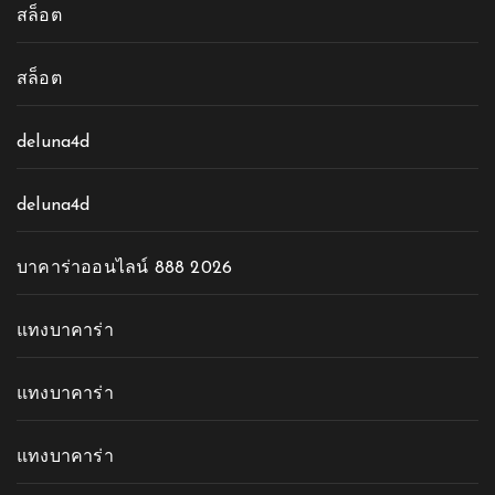
สล็อต
สล็อต
deluna4d
deluna4d
บาคาร่าออนไลน์ 888 2026
แทงบาคาร่า
แทงบาคาร่า
แทงบาคาร่า