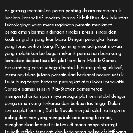
Pc gaming memainkan peran penting dalam membentuk
lanskap kompetitif modern karena fleksibilitas dan kekuatan
teknologinya yang memungkinkan pemain menikmati
pengalaman bermain dengan tingkat presisi tinggi dan
kualitas grafis yang luar biasa. Dengan perangkat keras
yang terus berkembang, Pc gaming menjadi pusat inovasi
yang melahirkan berbagai mekanik permainan baru yang
kemudian diadaptasi oleh platform lain. Mobile Games
berkembang pesat sebagai bentuk hiburan paling inklusif,
memungkinkan jutaan pemain dari berbagai negara untuk
terhubung tanpa batasan perangkat atau lokasi geografis.
Console games seperti PlayStation games tetap
mempertahankan posisinya sebagai platform stabil dengan
pengalaman yang terkurasi dan berkualitas tinggi. Dalam
semua platform ini, Battle Royale menjadi salah satu genre
paling dominan yang mengubah cara orang bermain,
menghadirkan kompetisi intens di mana hanya strategi
terbaik, refleks tercepat, dan kerja sama paling efektif yang