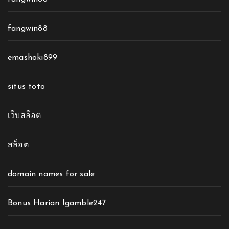
fangwin88
emashoki899
situs toto
เว็บสล็อต
สล็อต
domain names for sale
Bonus Harian Igamble247