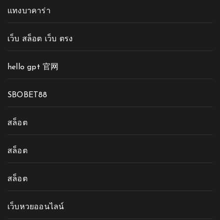
แทงบาคาร่า
เว็บ สล็อต เว็บ ตรง
hello gpt 官网
SBOBET88
สล็อต
สล็อต
สล็อต
เว็บหวยออนไลน์