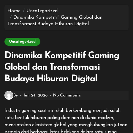
to
content
Home
Uncategorized
Dinamika Kompetitif Gaming Global dan
Transformasi Budaya Hiburan Digital
Uncategorized
Dinamika Kompetitif Gaming
Global dan Transformasi
Budaya Hiburan Digital
By
Jun 24, 2026
No Comments
Industri gaming saat ini telah berkembang menjadi salah
satu bentuk hiburan paling dominan di dunia modern,
menciptakan ekosistem global yang menghubungkan jutaan
pemain dari berbagai latar belakang dalam satu ruang