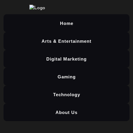
Home
Arts & Entertainment
Digital Marketing
Gaming
Technology
About Us
Skip