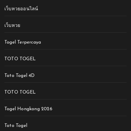
เว็บหวยออนไลน์
เว็บหวย
Togel Terpercaya
TOTO TOGEL
Toto Togel 4D
TOTO TOGEL
Togel Hongkong 2026
Toto Togel