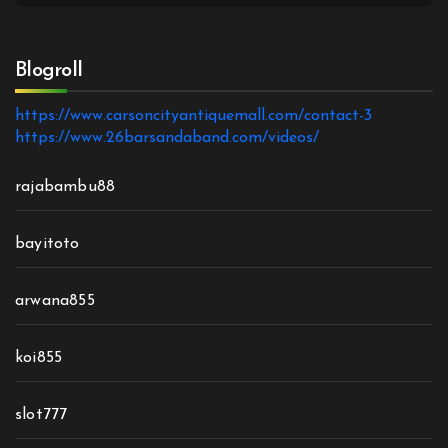
Mudah Sebuah Rencana Dijalankan
Bersama
Blogroll
https://www.carsoncityantiquemall.com/contact-3
https://www.26barsandaband.com/videos/
rajabambu88
bayitoto
arwana855
koi855
slot777