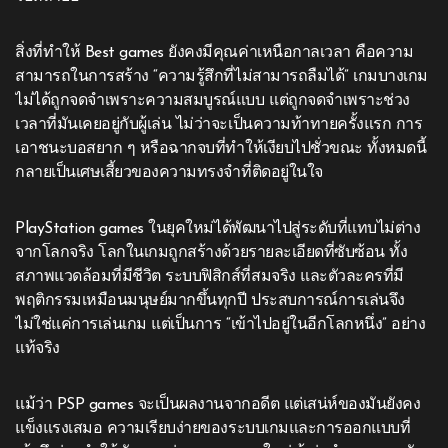
สิ่งที่ทำให้ Best games ยังคงมีคุณค่าเหนือกาลเวลา คือความ
สามารถในการสร้าง “ความรู้สึกที่ไม่สามารถลืมได้” เกมบางเกม
ไม่ได้ถูกจดจำเพราะความสมบูรณ์แบบ แต่ถูกจดจำเพราะช่วง
เวลาที่มันเคยอยู่กับผู้เล่น ไม่ว่าจะเป็นความท้าทายครั้งแรก การ
เอาชนะบอสยาก ๆ หรือฉากจบที่ทำให้เงียบไปชั่วขณะ ทั้งหมดนี้
กลายเป็นเศษเสี้ยวของความทรงจำที่ติดอยู่ในใจ
PlayStation games ในยุคใหม่ได้พัฒนาไปสู่ระดับที่แทบไม่ต่าง
จากโลกจริง โลกในเกมถูกสร้างด้วยรายละเอียดที่ซับซ้อน ทั้ง
สภาพแวดล้อมที่มีชีวิต ระบบฟิสิกส์ที่สมจริง และตัวละครที่มี
พฤติกรรมเหมือนมนุษย์มากขึ้นทุกปี ประสบการณ์การเล่นจึง
ไม่ใช่แค่การเล่นเกม แต่เป็นการ “เข้าไปอยู่ในอีกโลกหนึ่ง” อย่าง
แท้จริง
แม้ว่า PSP games จะเป็นผลงานจากอดีต แต่เสน่ห์ของมันยังคง
แข็งแรงเสมอ ความเรียบง่ายของระบบเกมและการออกแบบที่