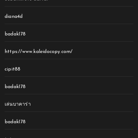
diana4d
badak178
https://www.kaleidocopy.com/
cipit88
badak178
เล่นบาคาร่า
badak178