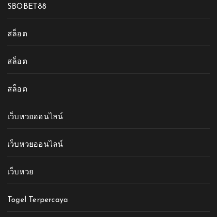
SBOBET88
สล็อต
สล็อต
สล็อต
เว็บหวยออนไลน์
เว็บหวยออนไลน์
เว็บหวย
Togel Terpercaya