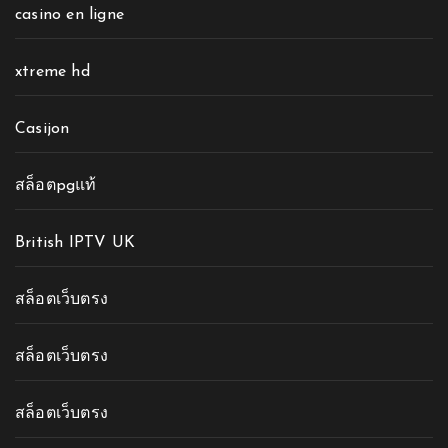
casino en ligne
xtreme hd
Casijon
สล็อตpgแท้
British IPTV UK
สล็อตเว็บตรง
สล็อตเว็บตรง
สล็อตเว็บตรง