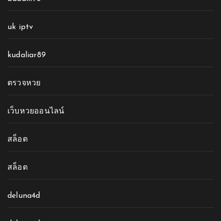
uk iptv
kudaliar89
ตรวจหวย
เว็บหวยออนไลน์
สล็อต
สล็อต
deluna4d