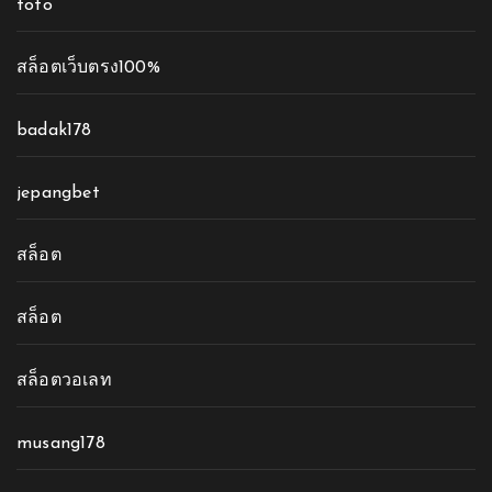
toto
สล็อตเว็บตรง100%
badak178
jepangbet
สล็อต
สล็อต
สล็อตวอเลท
musang178