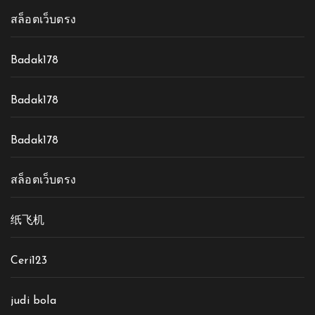
สล็อตเว็บตรง
Badak178
Badak178
Badak178
สล็อตเว็บตรง
纸飞机
Ceri123
judi bola