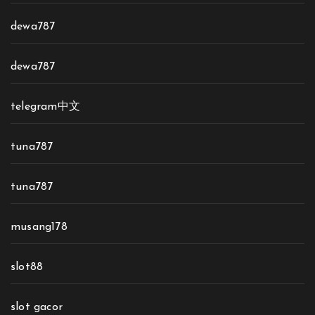
dewa787
dewa787
telegram中文
tuna787
tuna787
musang178
slot88
slot gacor