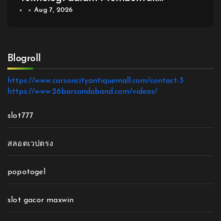
Generasi Baru Game
Aug 7, 2026
Blogroll
https://www.carsoncityantiquemall.com/contact-3
https://www.26barsandaband.com/videos/
slot777
สลอตเวปตรง
popotogel
slot gacor maxwin