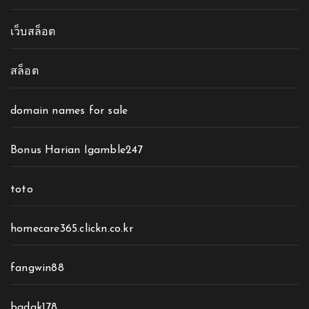
เว็บสล็อต
สล็อต
domain names for sale
Bonus Harian Igamble247
toto
homecare365.clickn.co.kr
fangwin88
badak178