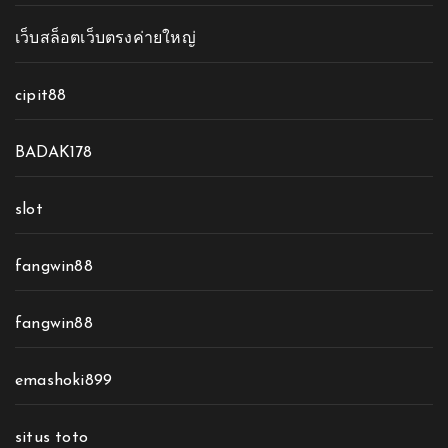
เว็บสล็อตเว็บตรงค่ายใหญ่
cipit88
BADAK178
slot
fangwin88
fangwin88
emashoki899
situs toto