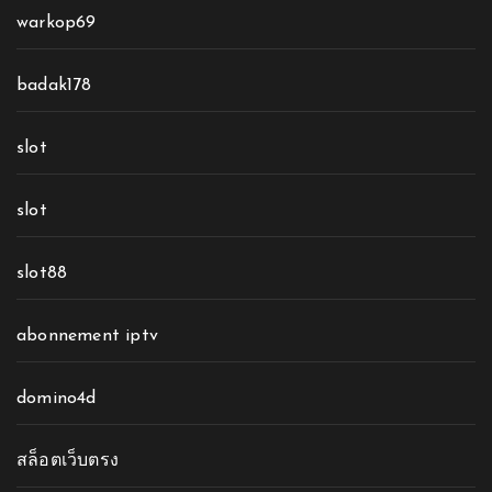
warkop69
badak178
slot
slot
slot88
abonnement iptv
domino4d
สล็อตเว็บตรง